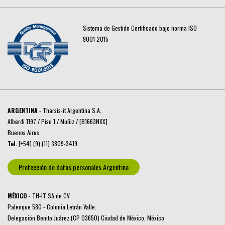
Sistema de Gestión Certificado bajo norma ISO
9001:2015
ARGENTINA
- Tharsis-it Argentina S.A.
Alberdi 1197 / Piso 1 / Muñiz / [B1663NXX]
Buenos Aires
Tel.
[+54] (9) (11) 3809-3419
Protección de datos personales Argentina
MÉXICO
- TH-IT SA de CV
Palenque 580 - Colonia Letrán Valle.
Delegación Benito Juárez (CP 03650) Ciudad de México, México