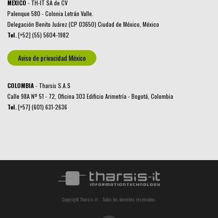
MÉXICO
- TH-IT SA de CV
Palenque 580 - Colonia Letrán Valle.
Delegación Benito Juárez (CP 03650) Ciudad de México, México
Tel.
[+52] (55) 5604-1982
Aviso de privacidad México
COLOMBIA
- Tharsis S.A.S
Calle 98A Nº 51 - 72, Oficina 303 Edificio Arimetría - Bogotá, Colombia
Tel.
[+57] (601) 631-2636
Copyright Tharsis-it. - Todos los derechos reservados.