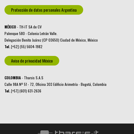
Protección de datos personales Argentina
MÉXICO
- TH-IT SA de CV
Palenque 580 - Colonia Letrán Valle.
Delegación Benito Juárez (CP 03650) Ciudad de México, México
Tel.
[+52] (55) 5604-1982
Aviso de privacidad México
COLOMBIA
- Tharsis S.A.S
Calle 98A Nº 51 - 72, Oficina 303 Edificio Arimetría - Bogotá, Colombia
Tel.
[+57] (601) 631-2636