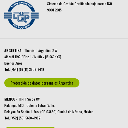
Sistema de Gestión Certificado bajo norma ISO
9001:2015
ARGENTINA
- Tharsis-it Argentina S.A.
Alberdi 1197 / Piso 1 / Muñiz / [B1663NXX]
Buenos Aires
Tel.
[+54] (9) (11) 3809-3419
Protección de datos personales Argentina
MÉXICO
- TH-IT SA de CV
Palenque 580 - Colonia Letrán Valle.
Delegación Benito Juárez (CP 03650) Ciudad de México, México
Tel.
[+52] (55) 5604-1982