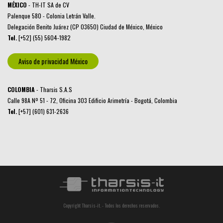
MÉXICO
- TH-IT SA de CV
Palenque 580 - Colonia Letrán Valle.
Delegación Benito Juárez (CP 03650) Ciudad de México, México
Tel.
[+52] (55) 5604-1982
Aviso de privacidad México
COLOMBIA
- Tharsis S.A.S
Calle 98A Nº 51 - 72, Oficina 303 Edificio Arimetría - Bogotá, Colombia
Tel.
[+57] (601) 631-2636
Copyright Tharsis-it. - Todos los derechos reservados.