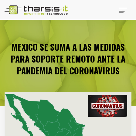
EMPRESA
PRODUCTOS
PRODUCTOS DISTRIBUIDOS
MEXICO SE SUMA A LAS MEDIDAS
NOTICIAS
PARA SOPORTE REMOTO ANTE LA
SOPORTE
TRABAJAR EN THARSIS
PANDEMIA DEL CORONAVIRUS
SITIOS DE INTERÉS
CONTACTO
SEARCH