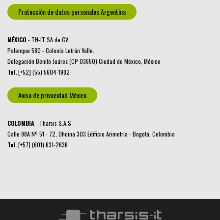
Protección de datos personales Argentina
MÉXICO
- TH-IT SA de CV
Palenque 580 - Colonia Letrán Valle.
Delegación Benito Juárez (CP 03650) Ciudad de México, México
Tel.
[+52] (55) 5604-1982
Aviso de privacidad México
COLOMBIA
- Tharsis S.A.S
Calle 98A Nº 51 - 72, Oficina 303 Edificio Arimetría - Bogotá, Colombia
Tel.
[+57] (601) 631-2636