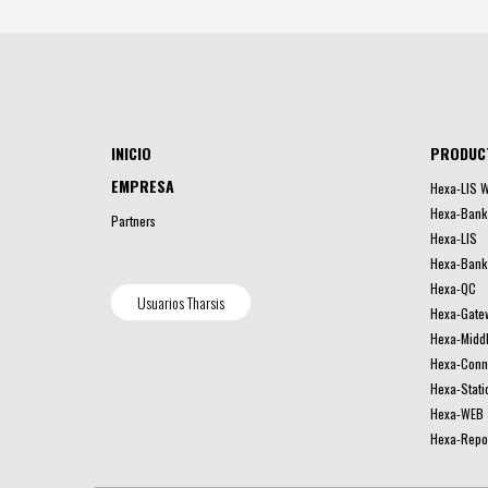
INICIO
PRODUC
EMPRESA
Hexa-LIS W
Hexa-Bank 
Partners
Hexa-LIS
Hexa-Bank
Hexa-QC
Usuarios Tharsis
Hexa-Gate
Hexa-Midd
Hexa-Conne
Hexa-Stati
Hexa-WEB
Hexa-Repo