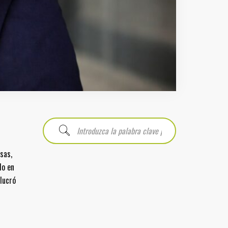
sas,
do en
lucró