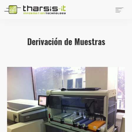
EMPRESA
PRODUCTOS
Derivación de Muestras
PRODUCTOS DISTRIBUIDOS
NOTICIAS
SOPORTE
TRABAJAR EN THARSIS
SITIOS DE INTERÉS
CONTACTO
SEARCH