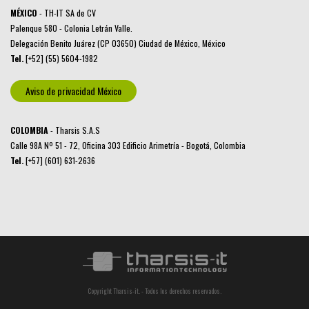
MÉXICO
- TH-IT SA de CV
Palenque 580 - Colonia Letrán Valle.
Delegación Benito Juárez (CP 03650) Ciudad de México, México
Tel.
[+52] (55) 5604-1982
Aviso de privacidad México
COLOMBIA
- Tharsis S.A.S
Calle 98A Nº 51 - 72, Oficina 303 Edificio Arimetría - Bogotá, Colombia
Tel.
[+57] (601) 631-2636
Copyright Tharsis-it. - Todos los derechos reservados.