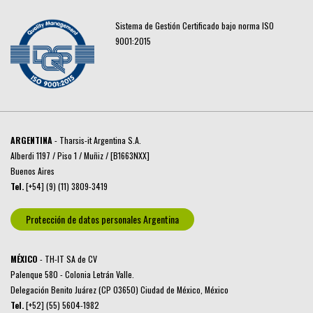
Sistema de Gestión Certificado bajo norma ISO
9001:2015
ARGENTINA
- Tharsis-it Argentina S.A.
Alberdi 1197 / Piso 1 / Muñiz / [B1663NXX]
Buenos Aires
Tel.
[+54] (9) (11) 3809-3419
Protección de datos personales Argentina
MÉXICO
- TH-IT SA de CV
Palenque 580 - Colonia Letrán Valle.
Delegación Benito Juárez (CP 03650) Ciudad de México, México
Tel.
[+52] (55) 5604-1982