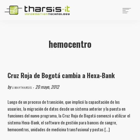
EMPRESA
PRODUCTOS
hemocentro
PRODUCTOS DISTRIBUIDOS
NOTICIAS
SOPORTE
TRABAJAR EN THARSIS
Cruz Roja de Bogotá cambia a Hexa-Bank
SITIOS DE INTERÉS
by
20 mayo, 2012
CONTACTO
LIMAYTHARSIS •
Luego de un proceso de transición, que implicó la capacitación de los
SEARCH
usuarios, la migración de datos desde un sistema anterior y la puesta en
funciones del nuevo programa, la Cruz Roja de Bogotá comenzó a utilizar el
sistema Hexa-Bank, el software de gestión para bancos de sangre,
hemocentros, unidades de medicina transfusional y postas […]