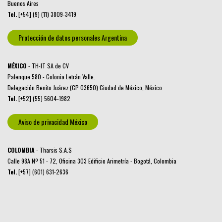
Buenos Aires
Tel.
[+54] (9) (11) 3809-3419
Protección de datos personales Argentina
MÉXICO
- TH-IT SA de CV
Palenque 580 - Colonia Letrán Valle.
Delegación Benito Juárez (CP 03650) Ciudad de México, México
Tel.
[+52] (55) 5604-1982
Aviso de privacidad México
COLOMBIA
- Tharsis S.A.S
Calle 98A Nº 51 - 72, Oficina 303 Edificio Arimetría - Bogotá, Colombia
Tel.
[+57] (601) 631-2636