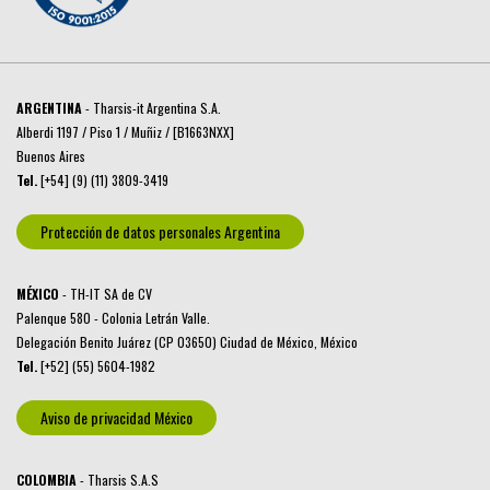
ARGENTINA
- Tharsis-it Argentina S.A.
Alberdi 1197 / Piso 1 / Muñiz / [B1663NXX]
Buenos Aires
Tel.
[+54] (9) (11) 3809-3419
Protección de datos personales Argentina
MÉXICO
- TH-IT SA de CV
Palenque 580 - Colonia Letrán Valle.
Delegación Benito Juárez (CP 03650) Ciudad de México, México
Tel.
[+52] (55) 5604-1982
Aviso de privacidad México
COLOMBIA
- Tharsis S.A.S